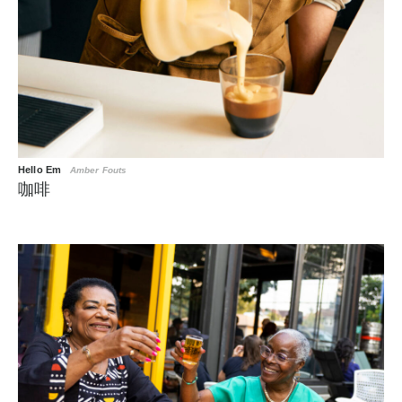
Hello Em
Amber Fouts
咖啡