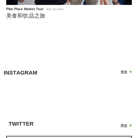
Pike Place Market Tour
Eat Seattle
美食和饮品之旅
INSTAGRAM
关注
TWITTER
关注