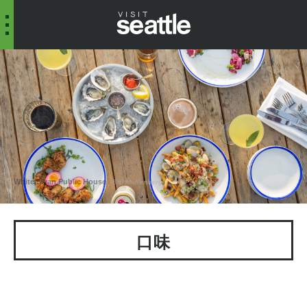
White Swan Public House
Stu Mullenberg
口味