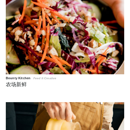
Bounty Kitchen
Feed It Creative
农场新鲜