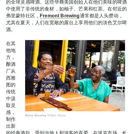
的全球灵感啤酒。这些华裔美国创始人在他们美味的啤酒
中使用了非传统的食材，如柚子、芒果和红茶。在邻近的
弗里蒙特社区，
Fremont Brewing
通常都是人头攒动，
尤其在夏天，人们在宽敞的露台上享用他们的淡色艾尔啤
酒。
在其
他地
方，
酿酒
厂从
西雅
图的
传统
中汲
取灵
感，
Metier Brewing
William Munoz
制作
出新
的经典酒款，受到当地人和游客的喜爱。在派克市场，长