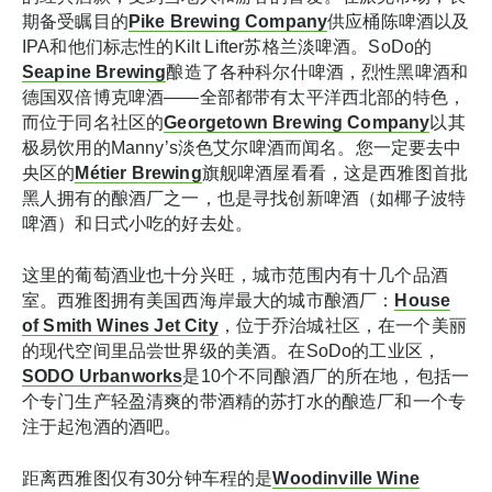
期备受瞩目的
Pike Brewing Company
供应桶陈啤酒以及
IPA和他们标志性的Kilt Lifter苏格兰淡啤酒。SoDo的
Seapine Brewing
酿造了各种科尔什啤酒，烈性黑啤酒和
德国双倍博克啤酒——全部都带有太平洋西北部的特色，
而位于同名社区的
Georgetown Brewing Company
以其
极易饮用的Manny’s淡色艾尔啤酒而闻名。您一定要去中
央区的
Métier Brewing
旗舰啤酒屋看看，这是西雅图首批
黑人拥有的酿酒厂之一，也是寻找创新啤酒（如椰子波特
啤酒）和日式小吃的好去处。
这里的葡萄酒业也十分兴旺，城市范围内有十几个品酒
室。西雅图拥有美国西海岸最大的城市酿酒厂：
House
of Smith Wines Jet City
，位于乔治城社区，在一个美丽
的现代空间里品尝世界级的美酒。在SoDo的工业区，
SODO Urbanworks
是10个不同酿酒厂的所在地，包括一
个专门生产轻盈清爽的带酒精的苏打水的酿造厂和一个专
注于起泡酒的酒吧。
距离西雅图仅有30分钟车程的是
Woodinville Wine