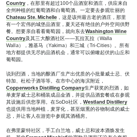
Country
，在那里有超过100个品酒室和酒庄，供应来自
全州种植的红葡萄酒和白葡萄酒。一定要去参观壮丽的
Chateau Ste. Michelle
，这是该州最古老的酒庄，那里
有一个宏伟的城堡品酒室，夏天还有绝佳的户外空间供野
餐。想要亲自看看葡萄园，就向东去
Washington Wine
Country
及其三大酿酒社区——瓦拉瓦拉（Walla
Walla），雅基马（Yakima）和三城（Tri-Cities）。所有
地方都提供无尽的品酒机会，通常可以俯瞰起伏的山丘和
葡萄园。
说到烈酒，当地的酿酒厂生产出优质的小批量威士忌、伏
特加、杜松子酒等等。在市中心的海滨附近，
Copperworks Distilling Company
生产获奖的烈酒，如
单麦芽威士忌和桶装成品金酒，并提供品酒套餐或在参观
其设施后供您享用。在SoDo社区，
Westland Distillery
也提供用当地种植，麦芽化，甚至烟熏的谷物制成的威士
忌，并让客人在游览中参观其酒桶房。
在弗里蒙特社区，手工白兰地，威士忌和波本酒焕发生